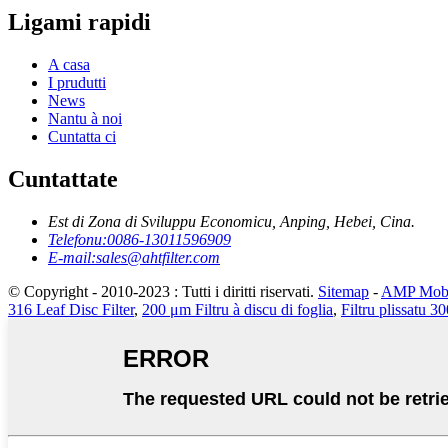
Ligami rapidi
A casa
I prudutti
News
Nantu à noi
Cuntatta ci
Cuntattate
Est di Zona di Sviluppu Economicu, Anping, Hebei, Cina.
Telefonu:
0086-13011596909
E-mail:
sales@ahtfilter.com
© Copyright - 2010-2023 : Tutti i diritti riservati.
Sitemap
-
AMP Mobi
316 Leaf Disc Filter
,
200 μm Filtru à discu di foglia
,
Filtru plissatu 