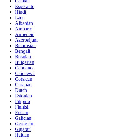
Catalan
Esperanto
Hindi
Lao
Albanian
Amharic
Armenian
Azerbaijani
Belarusian
Bengali
Bosnian
Bulgarian
Cebuano
Chichewa
Corsican
Croatian
Dutch
Estonian
Filipino
Finnish
Frisian
Galician
Georgian
Gujarati
Haitian