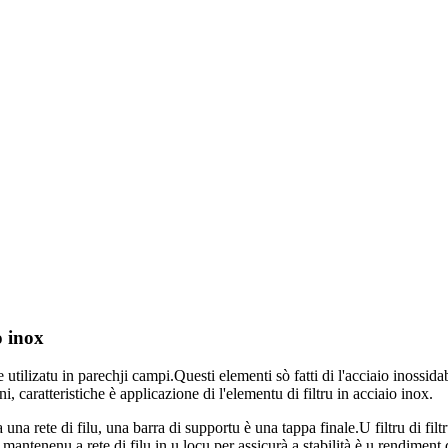
o inox
te utilizatu in parechji campi.Questi elementi sò fatti di l'acciaio inossid
 caratteristiche è applicazione di l'elementu di filtru in acciaio inox.
 una rete di filu, una barra di supportu è una tappa finale.U filtru di filt
mantenenu a rete di filu in u locu per assicurà a stabilità è u rendiment di 