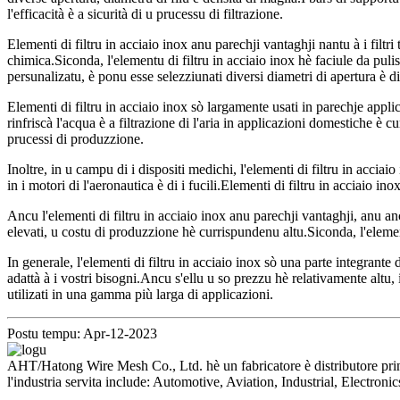
l'efficacità è a sicurità di u prucessu di filtrazione.
Elementi di filtru in acciaio inox anu parechji vantaghji nantu à i filtri
chimica.Siconda, l'elementu di filtru in acciaio inox hè faciule da pulis
persunalizatu, è ponu esse selezziunati diversi diametri di apertura è di
Elementi di filtru in acciaio inox sò largamente usati in parechje appli
rinfriscà l'acqua è a filtrazione di l'aria in applicazioni domestiche è c
prucessi di produzzione.
Inoltre, in u campu di i dispositi medichi, l'elementi di filtru in acciaio
in i motori di l'aeronautica è di i fucili.Elementi di filtru in acciaio i
Ancu l'elementi di filtru in acciaio inox anu parechji vantaghji, anu a
elevati, u costu di produzzione hè currispundenu altu.Siconda, l'element
In generale, l'elementi di filtru in acciaio inox sò una parte integrante
adattà à i vostri bisogni.Ancu s'ellu u so prezzu hè relativamente altu
utilizati in una gamma più larga di applicazioni.
Postu tempu: Apr-12-2023
AHT/Hatong Wire Mesh Co., Ltd. hè un fabricatore è distributore principa
l'industria servita include: Automotive, Aviation, Industrial, Electron