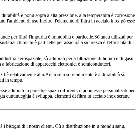
 è durabilità è ponu sopra à alta pressione, alta temperatura è corrosione
ti l'ambienti di usu.Inoltre, l'elementu di filtru in acciaio inox pò esse
nde per filtrà l'impurità è immubilià e particelle.Sò ancu utilizati per
ustanzi chimichi è particelle per assicurà a sicurezza è l'efficacità di i
'industria aerospaziale, sò aduprati per a filtrazione di liquidi è di gasu
in a fabricazione di apparecchi elettronici è semiconduttori.
nox hè relativamente altu.Ancu se u so rendimentu è a durabilità sò
ati in tempu.
sse aduprati in parechje spazii diffirenti, è ponu esse persunalizati per
ia cuntinueghja à sviluppà, elementi di filtru in acciaio inox seranu
 i bisogni di i nostri clienti. Cù a distribuzione in u mondu sanu,