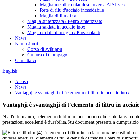
Maglia metallica olandese inversa AISI 316
Rete di filu d'acciaio inossidabile
Maglia di filu di saia
Maglia sinterizzata / Feltro sinterizzato
Maglia saldata in acciaio inox
Maglia di filu di maglia / Pins isolanti
News
Nantu à noi
Corso di sviluppu
Cultura di Cumpagnia
Cuntatta ci
English
A casa
News
Vantaghji è svantaghji di l'elementu di filtru in acciaio inox
Vantaghji è svantaghji di l'elementu di filtru in acciai
Nta l'ultimi anni, l'elementu di filtru in acciaio inox hè statu largamen
prestazioni eccellenti è durabilità.Stu document presenta a cumpusizioni,
L'elementu di filtru in acciaio inox hè custituitu da
diverse apertura, diametru di filu è densità di maglia.I bars di supportu 