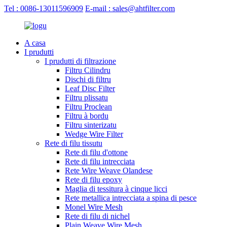
Tel : 0086-13011596909
E-mail : sales@ahtfilter.com
A casa
I prudutti
I prudutti di filtrazione
Filtru Cilindru
Dischi di filtru
Leaf Disc Filter
Filtru plissatu
Filtru Proclean
Filtru à bordu
Filtru sinterizatu
Wedge Wire Filter
Rete di filu tissutu
Rete di filu d'ottone
Rete di filu intrecciata
Rete Wire Weave Olandese
Rete di filu epoxy
Maglia di tessitura à cinque licci
Rete metallica intrecciata a spina di pesce
Monel Wire Mesh
Rete di filu di nichel
Plain Weave Wire Mesh