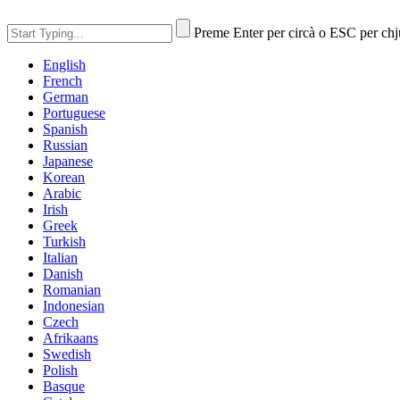
Preme Enter per circà o ESC per ch
English
French
German
Portuguese
Spanish
Russian
Japanese
Korean
Arabic
Irish
Greek
Turkish
Italian
Danish
Romanian
Indonesian
Czech
Afrikaans
Swedish
Polish
Basque