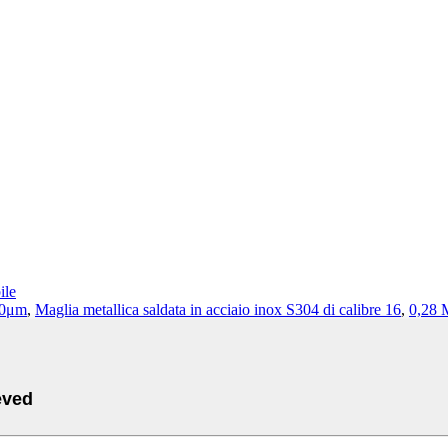
le
300μm
,
Maglia metallica saldata in acciaio inox S304 di calibre 16
,
0,28 