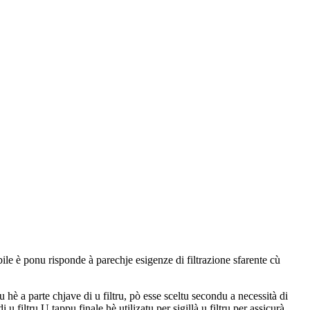
abile è ponu risponde à parechje esigenze di filtrazione sfarente cù
ru hè a parte chjave di u filtru, pò esse sceltu secondu a necessità di
u filtru.U tappu finale hè utilizatu per sigillà u filtru per assicurà