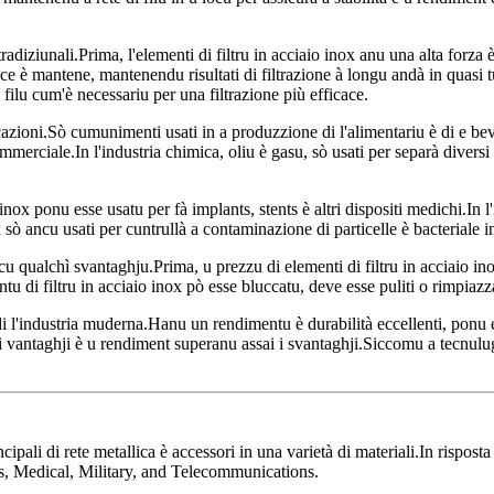
 tradiziunali.Prima, l'elementi di filtru in acciaio inox anu una alta forza
ce è mantene, mantenendu risultati di filtrazione à longu andà in quasi tut
 filu cum'è necessariu per una filtrazione più efficace.
cazioni.Sò cumunimenti usati in a produzzione di l'alimentariu è di e beva
ummerciale.In l'industria chimica, oliu è gasu, sò usati per separà diversi s
 inox ponu esse usatu per fà implants, stents è altri dispositi medichi.In l
nox sò ancu usati per cuntrullà a contaminazione di particelle è bacteriale 
ncu qualchì svantaghju.Prima, u prezzu di elementi di filtru in acciaio i
u di filtru in acciaio inox pò esse bluccatu, deve esse puliti o rimpiazz
 di l'industria muderna.Hanu un rendimentu è durabilità eccellenti, ponu e
, i vantaghji è u rendiment superanu assai i svantaghji.Siccomu a tecnulug
li di rete metallica è accessori in una varietà di materiali.In risposta à
ics, Medical, Military, and Telecommunications.