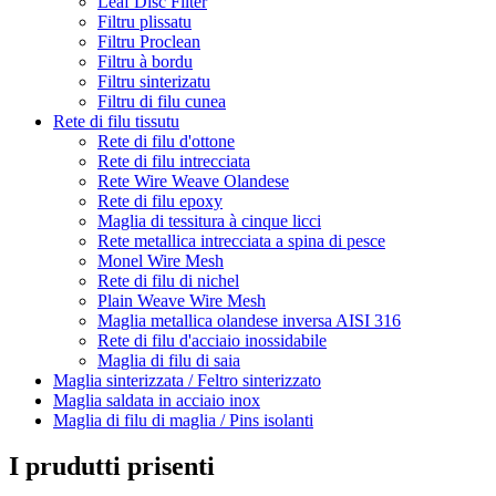
Leaf Disc Filter
Filtru plissatu
Filtru Proclean
Filtru à bordu
Filtru sinterizatu
Filtru di filu cunea
Rete di filu tissutu
Rete di filu d'ottone
Rete di filu intrecciata
Rete Wire Weave Olandese
Rete di filu epoxy
Maglia di tessitura à cinque licci
Rete metallica intrecciata a spina di pesce
Monel Wire Mesh
Rete di filu di nichel
Plain Weave Wire Mesh
Maglia metallica olandese inversa AISI 316
Rete di filu d'acciaio inossidabile
Maglia di filu di saia
Maglia sinterizzata / Feltro sinterizzato
Maglia saldata in acciaio inox
Maglia di filu di maglia / Pins isolanti
I prudutti prisenti