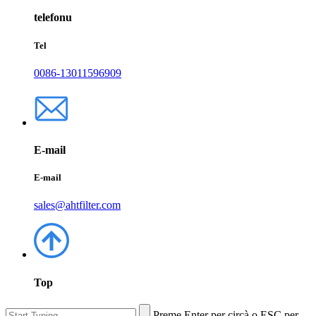
telefonu
Tel
0086-13011596909
E-mail
E-mail
sales@ahtfilter.com
Top
Preme Enter per circà o ESC per