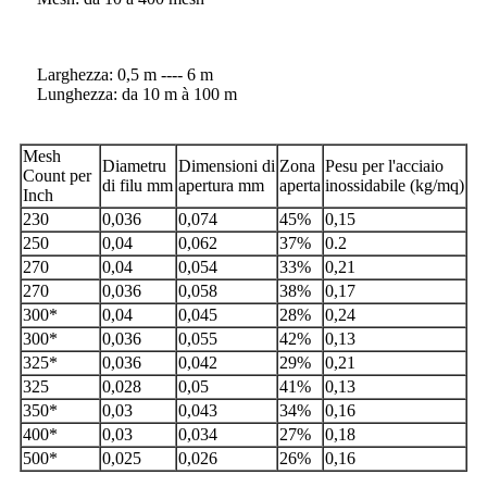
Larghezza: 0,5 m ---- 6 m
Lunghezza: da 10 m à 100 m
Mesh
Diametru
Dimensioni di
Zona
Pesu per l'acciaio
Count per
di filu mm
apertura mm
aperta
inossidabile (kg/mq)
Inch
230
0,036
0,074
45%
0,15
250
0,04
0,062
37%
0.2
270
0,04
0,054
33%
0,21
270
0,036
0,058
38%
0,17
300*
0,04
0,045
28%
0,24
300*
0,036
0,055
42%
0,13
325*
0,036
0,042
29%
0,21
325
0,028
0,05
41%
0,13
350*
0,03
0,043
34%
0,16
400*
0,03
0,034
27%
0,18
500*
0,025
0,026
26%
0,16