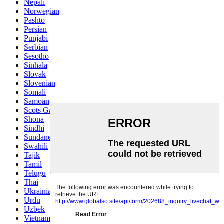
Nepali
Norwegian
Pashto
Persian
Punjabi
Serbian
Sesotho
Sinhala
Slovak
Slovenian
Somali
Samoan
Scots Gaelic
Shona
Sindhi
Sundanese
Swahili
Tajik
Tamil
Telugu
Thai
Ukrainian
Urdu
Uzbek
Vietnamese