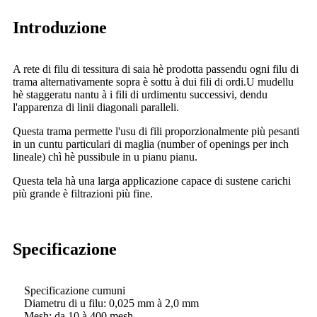
Introduzione
A rete di filu di tessitura di saia hè prodotta passendu ogni filu di
trama alternativamente sopra è sottu à dui fili di ordi.U mudellu
hè staggeratu nantu à i fili di urdimentu successivi, dendu
l'apparenza di linii diagonali paralleli.
Questa trama permette l'usu di fili proporzionalmente più pesanti
in un cuntu particulari di maglia (number of openings per inch
lineale) chì hè pussibule in u pianu pianu.
Questa tela hà una larga applicazione capace di sustene carichi
più grande è filtrazioni più fine.
Specificazione
Specificazione cumuni
Diametru di u filu: 0,025 mm à 2,0 mm
Mesh: da 10 à 400 mesh