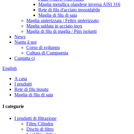
Maglia metallica olandese inversa AISI 316
Rete di filu d'acciaio inossidabile
Maglia di filu di saia
Maglia sinterizzata / Feltro sinterizzato
Maglia saldata in acciaio inox
Maglia di filu di maglia / Pins isolanti
News
Nantu à noi
Corso di sviluppu
Cultura di Cumpagnia
Cuntatta ci
English
A casa
I prudutti
Rete di filu tissutu
Maglia di filu di saia
I categurie
I prudutti di filtrazione
Filtru Cilindru
Dischi di filtru