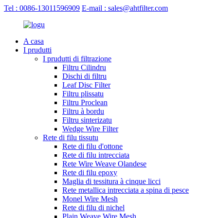
Tel : 0086-13011596909
E-mail : sales@ahtfilter.com
A casa
I prudutti
I prudutti di filtrazione
Filtru Cilindru
Dischi di filtru
Leaf Disc Filter
Filtru plissatu
Filtru Proclean
Filtru à bordu
Filtru sinterizatu
Wedge Wire Filter
Rete di filu tissutu
Rete di filu d'ottone
Rete di filu intrecciata
Rete Wire Weave Olandese
Rete di filu epoxy
Maglia di tessitura à cinque licci
Rete metallica intrecciata a spina di pesce
Monel Wire Mesh
Rete di filu di nichel
Plain Weave Wire Mesh