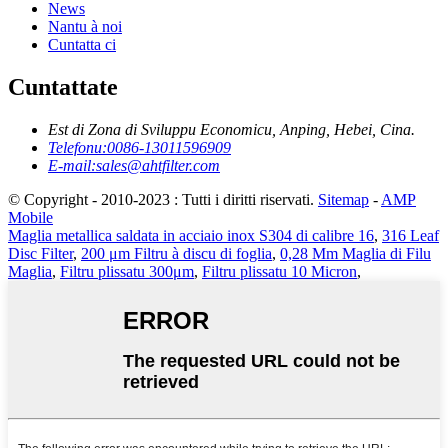
News
Nantu à noi
Cuntatta ci
Cuntattate
Est di Zona di Sviluppu Economicu, Anping, Hebei, Cina.
Telefonu:
0086-13011596909
E-mail:
sales@ahtfilter.com
© Copyright - 2010-2023 : Tutti i diritti riservati.
Sitemap
-
AMP
Mobile
Maglia metallica saldata in acciaio inox S304 di calibre 16
,
316 Leaf
Disc Filter
,
200 μm Filtru à discu di foglia
,
0,28 Mm Maglia di Filu
Maglia
,
Filtru plissatu 300μm
,
Filtru plissatu 10 Micron
,