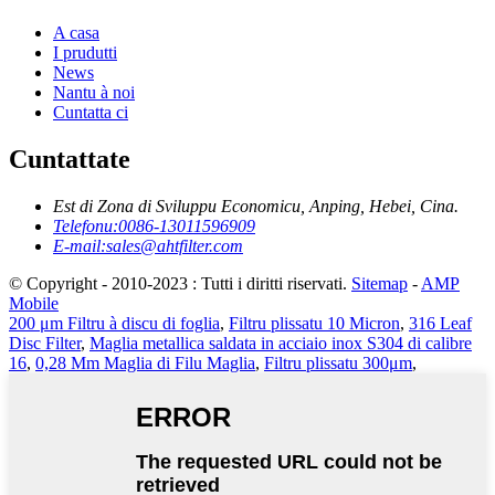
A casa
I prudutti
News
Nantu à noi
Cuntatta ci
Cuntattate
Est di Zona di Sviluppu Economicu, Anping, Hebei, Cina.
Telefonu:
0086-13011596909
E-mail:
sales@ahtfilter.com
© Copyright - 2010-2023 : Tutti i diritti riservati.
Sitemap
-
AMP
Mobile
200 μm Filtru à discu di foglia
,
Filtru plissatu 10 Micron
,
316 Leaf
Disc Filter
,
Maglia metallica saldata in acciaio inox S304 di calibre
16
,
0,28 Mm Maglia di Filu Maglia
,
Filtru plissatu 300μm
,