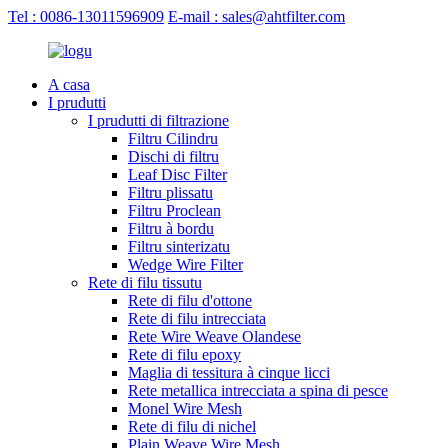
Tel : 0086-13011596909
E-mail : sales@ahtfilter.com
A casa
I prudutti
I prudutti di filtrazione
Filtru Cilindru
Dischi di filtru
Leaf Disc Filter
Filtru plissatu
Filtru Proclean
Filtru à bordu
Filtru sinterizatu
Wedge Wire Filter
Rete di filu tissutu
Rete di filu d'ottone
Rete di filu intrecciata
Rete Wire Weave Olandese
Rete di filu epoxy
Maglia di tessitura à cinque licci
Rete metallica intrecciata a spina di pesce
Monel Wire Mesh
Rete di filu di nichel
Plain Weave Wire Mesh