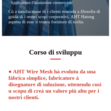
· Applicazioni d'insulazione cummerciale
Cù a satisfaczione di i clienti essendu a filosofia di
guida di i nostri scopi corporativi, AHT Hatong
aspetta di esse u vostru fornitore di scelta.
Corso di sviluppu
● AHT Wire Mesh hà evolutu da una
fàbrica simplice, fabricatore à
disegnatore di suluzione, ottenendu cusì
u scopu di creà un valore più altu per i
nostri clienti.