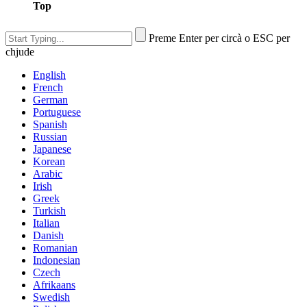
Top
Preme Enter per circà o ESC per
chjude
English
French
German
Portuguese
Spanish
Russian
Japanese
Korean
Arabic
Irish
Greek
Turkish
Italian
Danish
Romanian
Indonesian
Czech
Afrikaans
Swedish