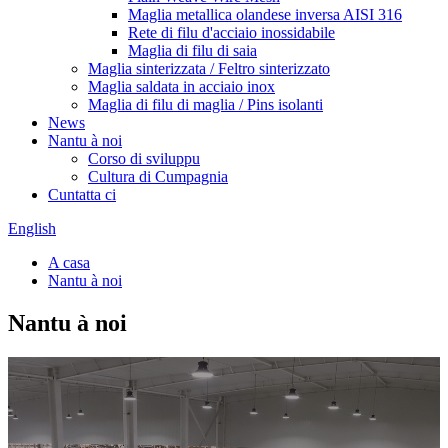
Maglia metallica olandese inversa AISI 316
Rete di filu d'acciaio inossidabile
Maglia di filu di saia
Maglia sinterizzata / Feltro sinterizzato
Maglia saldata in acciaio inox
Maglia di filu di maglia / Pins isolanti
News
Nantu à noi
Corso di sviluppu
Cultura di Cumpagnia
Cuntatta ci
English
A casa
Nantu à noi
Nantu à noi