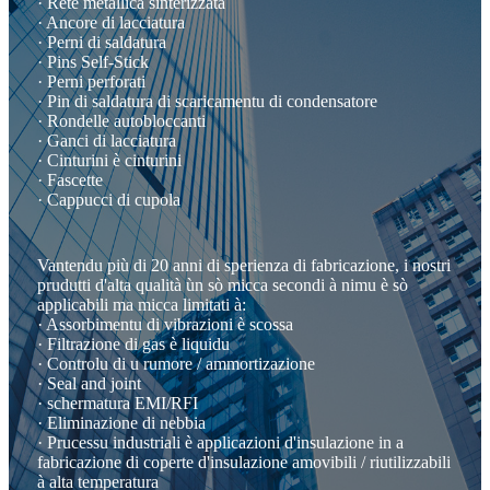
· Rete metallica sinterizzata
· Ancore di lacciatura
· Perni di saldatura
· Pins Self-Stick
· Perni perforati
· Pin di saldatura di scaricamentu di condensatore
· Rondelle autobloccanti
· Ganci di lacciatura
· Cinturini è cinturini
· Fascette
· Cappucci di cupola
Vantendu più di 20 anni di sperienza di fabricazione, i nostri
prudutti d'alta qualità ùn sò micca secondi à nimu è sò
applicabili ma micca limitati à:
· Assorbimentu di vibrazioni è scossa
· Filtrazione di gas è liquidu
· Controlu di u rumore / ammortizazione
· Seal and joint
· schermatura EMI/RFI
· Eliminazione di nebbia
· Prucessu industriali è applicazioni d'insulazione in a
fabricazione di coperte d'insulazione amovibili / riutilizzabili
à alta temperatura