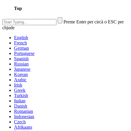
Top
Preme Enter per circà o ESC per
chjude
English
French
German
Portuguese
Spanish
Russian
Japanese
Korean
Arabic
Irish
Greek
Turkish
Italian
Danish
Romanian
Indonesian
Czech
Afrikaans