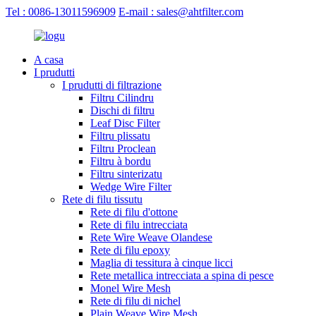
Tel : 0086-13011596909
E-mail : sales@ahtfilter.com
A casa
I prudutti
I prudutti di filtrazione
Filtru Cilindru
Dischi di filtru
Leaf Disc Filter
Filtru plissatu
Filtru Proclean
Filtru à bordu
Filtru sinterizatu
Wedge Wire Filter
Rete di filu tissutu
Rete di filu d'ottone
Rete di filu intrecciata
Rete Wire Weave Olandese
Rete di filu epoxy
Maglia di tessitura à cinque licci
Rete metallica intrecciata a spina di pesce
Monel Wire Mesh
Rete di filu di nichel
Plain Weave Wire Mesh