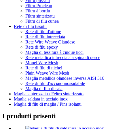
Filtru plissatu
Filtru Proclean
Filtru à bordu
Filtru sinterizatu
Filtru di filu cunea
Rete di filu tissutu
Rete di filu d'ottone
Rete di filu intrecciata
Rete Wire Weave Olandese
Rete di filu epoxy
Maglia di tessitura à cinque licci
Rete metallica intrecciata a spina di pesce
Monel Wire Mesh
Rete di filu di nichel
Plain Weave Wire Mesh
Maglia metallica olandese inversa AISI 316
Rete di filu d'acciaio inossidabile
Maglia di filu di saia
Maglia sinterizzata / Feltro sinterizzato
Maglia saldata in acciaio inox
Maglia di filu di maglia / Pins isolanti
I prudutti prisenti