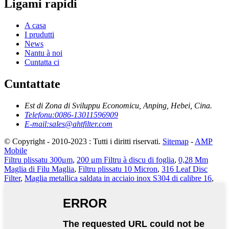
Ligami rapidi
A casa
I prudutti
News
Nantu à noi
Cuntatta ci
Cuntattate
Est di Zona di Sviluppu Economicu, Anping, Hebei, Cina.
Telefonu:
0086-13011596909
E-mail:
sales@ahtfilter.com
© Copyright - 2010-2023 : Tutti i diritti riservati.
Sitemap
-
AMP
Mobile
Filtru plissatu 300μm
,
200 μm Filtru à discu di foglia
,
0,28 Mm
Maglia di Filu Maglia
,
Filtru plissatu 10 Micron
,
316 Leaf Disc
Filter
,
Maglia metallica saldata in acciaio inox S304 di calibre 16
,