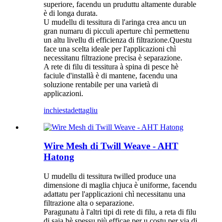
superiore, facendu un pruduttu altamente durable
è di longa durata.
U mudellu di tessitura di l'aringa crea ancu un
gran numaru di picculi aperture chì permettenu
un altu livellu di efficienza di filtrazione.Questu
face una scelta ideale per l'applicazioni chì
necessitanu filtrazione precisa è separazione.
A rete di filu di tessitura à spina di pesce hè
faciule d'installà è di mantene, facendu una
soluzione rentabile per una varietà di
applicazioni.
inchiesta
dettagliu
Wire Mesh di Twill Weave - AHT
Hatong
U mudellu di tessitura twilled produce una
dimensione di maglia chjuca è uniforme, facendu
adattatu per l'applicazioni chì necessitanu una
filtrazione alta o separazione.
Paragunatu à l'altri tipi di rete di filu, a reta di filu
di saia hè spessu più efficae per u costu per via di