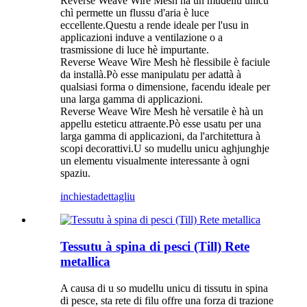
Reverse Weave Wire Mesh hà un mudellu unicu
chì permette un flussu d'aria è luce
eccellente.Questu a rende ideale per l'usu in
applicazioni induve a ventilazione o a
trasmissione di luce hè impurtante.
Reverse Weave Wire Mesh hè flessibile è faciule
da installà.Pò esse manipulatu per adattà à
qualsiasi forma o dimensione, facendu ideale per
una larga gamma di applicazioni.
Reverse Weave Wire Mesh hè versatile è hà un
appellu esteticu attraente.Pò esse usatu per una
larga gamma di applicazioni, da l'architettura à
scopi decorattivi.U so mudellu unicu aghjunghje
un elementu visualmente interessante à ogni
spaziu.
inchiesta
dettagliu
Tessutu à spina di pesci (Till) Rete
metallica
A causa di u so mudellu unicu di tissutu in spina
di pesce, sta rete di filu offre una forza di trazione