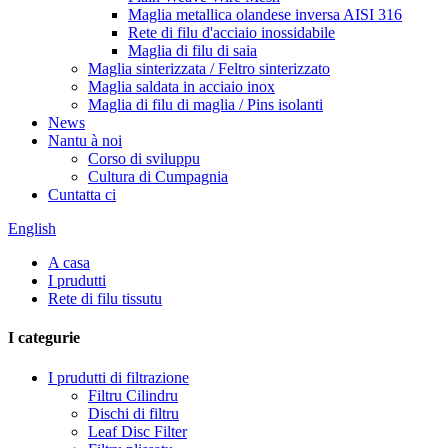
Maglia metallica olandese inversa AISI 316
Rete di filu d'acciaio inossidabile
Maglia di filu di saia
Maglia sinterizzata / Feltro sinterizzato
Maglia saldata in acciaio inox
Maglia di filu di maglia / Pins isolanti
News
Nantu à noi
Corso di sviluppu
Cultura di Cumpagnia
Cuntatta ci
English
A casa
I prudutti
Rete di filu tissutu
I categurie
I prudutti di filtrazione
Filtru Cilindru
Dischi di filtru
Leaf Disc Filter