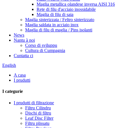
Maglia metallica olandese inversa AISI 316
Rete di filu d'acciaio inossidabile
Maglia di filu di saia
Maglia sinterizzata / Feltro sinterizzato
Maglia saldata in acciaio inox
Maglia di filu di maglia / Pins isolanti
News
Nantu à noi
Corso di sviluppu
Cultura di Cumpagnia
Cuntatta ci
English
A casa
I prudutti
I categurie
I prudutti di filtrazione
Filtru Cilindru
Dischi di filtru
Leaf Disc Filter
Filtru plissatu