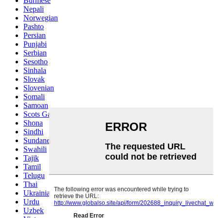
Burmese
Nepali
Norwegian
Pashto
Persian
Punjabi
Serbian
Sesotho
Sinhala
Slovak
Slovenian
Somali
Samoan
Scots Gaelic
Shona
Sindhi
Sundanese
Swahili
Tajik
Tamil
Telugu
Thai
Ukrainian
Urdu
Uzbek