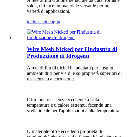
A rete di filu d'ottone hè faciule da cutà, forma è
salda, chì face un materiale versatile per una
varietà di applicazioni.
inchiesta
dettagliu
Wire Mesh Nicked per l'Industria di
Produzzione di Idrogenu
A rete di filu di nichel hè adattatu per l'usu in
ambienti duri per via di e so proprietà superiori di
resistenza à a corrosione.
Offre una resistenza eccellente à l'alta
temperatura è u calore estremu, facendu una
scelta ideale per l'applicazioni à alta temperatura.
U materiale offre eccellenti proprietà di
conduttività elettrica, chì u facenu bè adattatu per