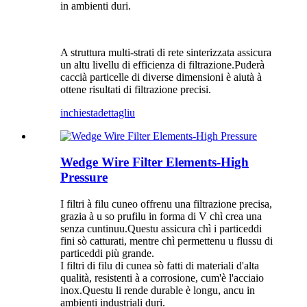
in ambienti duri.
A struttura multi-strati di rete sinterizzata assicura
un altu livellu di efficienza di filtrazione.Puderà
caccià particelle di diverse dimensioni è aiutà à
ottene risultati di filtrazione precisi.
inchiesta
dettagliu
Wedge Wire Filter Elements-High
Pressure
I filtri à filu cuneo offrenu una filtrazione precisa,
grazia à u so prufilu in forma di V chì crea una
senza cuntinuu.Questu assicura chì i particeddi
fini sò catturati, mentre chì permettenu u flussu di
particeddi più grande.
I filtri di filu di cunea sò fatti di materiali d'alta
qualità, resistenti à a corrosione, cum'è l'acciaio
inox.Questu li rende durable è longu, ancu in
ambienti industriali duri.