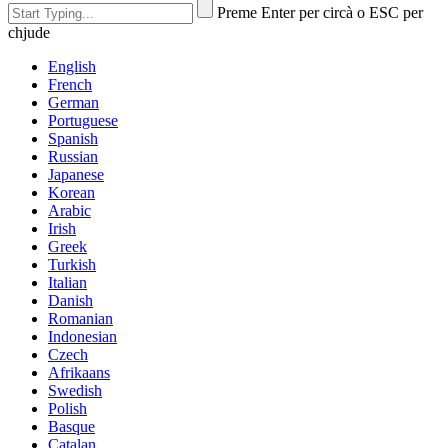
Preme Enter per circà o ESC per
chjude
English
French
German
Portuguese
Spanish
Russian
Japanese
Korean
Arabic
Irish
Greek
Turkish
Italian
Danish
Romanian
Indonesian
Czech
Afrikaans
Swedish
Polish
Basque
Catalan