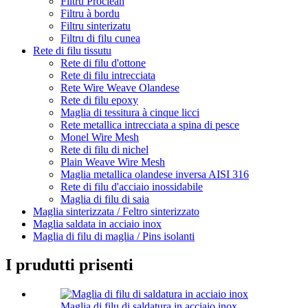
Filtru Proclean
Filtru à bordu
Filtru sinterizatu
Filtru di filu cunea
Rete di filu tissutu
Rete di filu d'ottone
Rete di filu intrecciata
Rete Wire Weave Olandese
Rete di filu epoxy
Maglia di tessitura à cinque licci
Rete metallica intrecciata a spina di pesce
Monel Wire Mesh
Rete di filu di nichel
Plain Weave Wire Mesh
Maglia metallica olandese inversa AISI 316
Rete di filu d'acciaio inossidabile
Maglia di filu di saia
Maglia sinterizzata / Feltro sinterizzato
Maglia saldata in acciaio inox
Maglia di filu di maglia / Pins isolanti
I prudutti prisenti
Maglia di filu di saldatura in acciaio inox