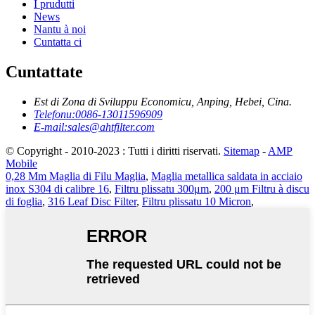
I prudutti
News
Nantu à noi
Cuntatta ci
Cuntattate
Est di Zona di Sviluppu Economicu, Anping, Hebei, Cina.
Telefonu:
0086-13011596909
E-mail:
sales@ahtfilter.com
© Copyright - 2010-2023 : Tutti i diritti riservati.
Sitemap
-
AMP
Mobile
0,28 Mm Maglia di Filu Maglia
,
Maglia metallica saldata in acciaio
inox S304 di calibre 16
,
Filtru plissatu 300μm
,
200 μm Filtru à discu
di foglia
,
316 Leaf Disc Filter
,
Filtru plissatu 10 Micron
,