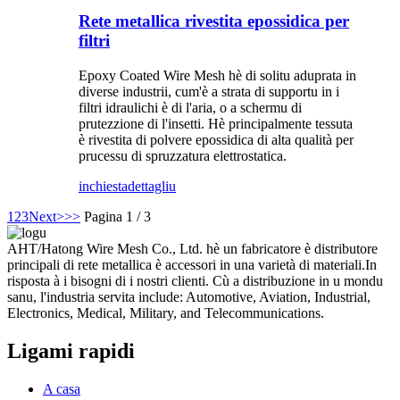
Rete metallica rivestita epossidica per
filtri
Epoxy Coated Wire Mesh hè di solitu aduprata in
diverse industrii, cum'è a strata di supportu in i
filtri idraulichi è di l'aria, o a schermu di
prutezzione di l'insetti. Hè principalmente tessuta
è rivestita di polvere epossidica di alta qualità per
prucessu di spruzzatura elettrostatica.
inchiesta
dettagliu
1
2
3
Next>
>>
Pagina 1 / 3
AHT/Hatong Wire Mesh Co., Ltd. hè un fabricatore è distributore
principali di rete metallica è accessori in una varietà di materiali.In
risposta à i bisogni di i nostri clienti. Cù a distribuzione in u mondu
sanu, l'industria servita include: Automotive, Aviation, Industrial,
Electronics, Medical, Military, and Telecommunications.
Ligami rapidi
A casa