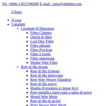
Tel : 0086-13011596909
E-mail : sales@ahtfilter.com
A casa
I prudutti
I prudutti di filtrazione
Filtru Cilindru
Dischi di filtru
Leaf Disc Filter
Filtru plissatu
Filtru Proclean
Filtru à bordu
Filtru sinterizatu
Wedge Wire Filter
Rete di filu tissutu
Rete di filu d'ottone
Rete di filu intrecciata
Rete Wire Weave Olandese
Rete di filu epoxy
Maglia di tessitura à cinque licci
Rete metallica intrecciata a spina di pesce
Monel Wire Mesh
Rete di filu di nichel
Plain Weave Wire Mesh