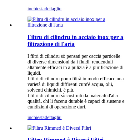
inchiesta
dettagliu
Filtru di cilindru in acciaio inox per a
filtrazione di l'aria
I filtri di cilindru sò pensati per caccià particelle
di diverse dimensioni da i fluidi, rendenduli
altamente efficaci in a pulizia è a purificazione di
liquidi.
I filtri di cilindru ponu filtrà in modu efficace una
varietà di liquidi diffirenti cum'è acqua, olii,
solventi chimichi, è più.
I filtri di cilindru sò custruiti da materiali d'alta
qualità, chì li facenu durable è capaci di sustene e
cundizioni di operazione duri.
inchiesta
dettagliu
Filtru Rimmed è Diversi Filtri