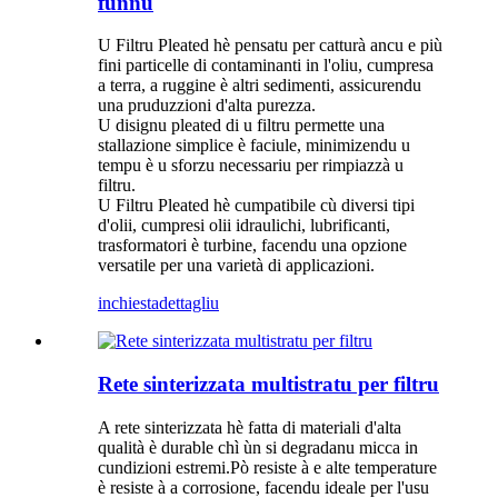
funnu
U Filtru Pleated hè pensatu per catturà ancu e più
fini particelle di contaminanti in l'oliu, cumpresa
a terra, a ruggine è altri sedimenti, assicurendu
una pruduzzioni d'alta purezza.
U disignu pleated di u filtru permette una
stallazione simplice è faciule, minimizendu u
tempu è u sforzu necessariu per rimpiazzà u
filtru.
U Filtru Pleated hè cumpatibile cù diversi tipi
d'olii, cumpresi olii idraulichi, lubrificanti,
trasformatori è turbine, facendu una opzione
versatile per una varietà di applicazioni.
inchiesta
dettagliu
Rete sinterizzata multistratu per filtru
A rete sinterizzata hè fatta di materiali d'alta
qualità è durable chì ùn si degradanu micca in
cundizioni estremi.Pò resiste à e alte temperature
è resiste à a corrosione, facendu ideale per l'usu